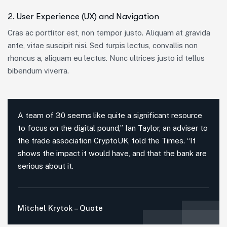
2. User Experience (UX) and Navigation
Cras ac porttitor est, non tempor justo. Aliquam at gravida
ante, vitae suscipit nisi. Sed turpis lectus, convallis non
rhoncus a, aliquam eu lectus. Nunc ultrices justo id tellus
bibendum viverra.
A team of 30 seems like quite a significant resource
to focus on the digital pound,” Ian Taylor, an adviser to
the trade association CryptoUK, told the Times. “It
shows the impact it would have, and that the bank are
serious about it.
Mitchel Krytok – Quote